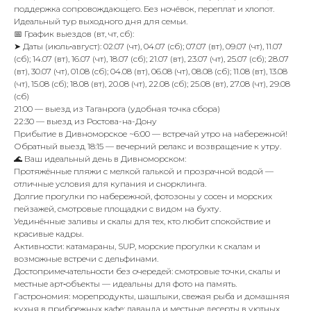
поддepжка сопровождающего. Без ночёвок, переплат и хлопот.
Идеальный тур выходного дня для семьи.
📅 График выездов (вт, чт, сб):
➤ Даты (июль‑август): 02.07 (чт), 04.07 (сб); 07.07 (вт), 09.07 (чт), 11.07
(сб); 14.07 (вт), 16.07 (чт), 18.07 (сб); 21.07 (вт), 23.07 (чт), 25.07 (сб); 28.07
(вт), 30.07 (чт), 01.08 (сб); 04.08 (вт), 06.08 (чт), 08.08 (сб); 11.08 (вт), 13.08
(чт), 15.08 (сб); 18.08 (вт), 20.08 (чт), 22.08 (сб); 25.08 (вт), 27.08 (чт), 29.08
(сб)
21:00 — выезд из Таганрога (удобная точка сбора)
22:30 — выезд из Ростова-на-Дону
Прибытие в Дивноморское ~6:00 — встречай утро на набережной!
Обратный выезд 18:15 — вечерний релакс и возвращение к утру.
🌊 Ваш идеальный день в Дивноморском:
Протяжённые пляжи с мелкой галькой и прозрачной водой —
отличные условия для купания и снорклинга.
Долгие прогулки по набережной, фотозоны у сосен и морских
пейзажей, смотровые площадки с видом на бухту.
Уединённые заливы и скалы для тех, кто любит спокойствие и
красивые кадры.
Активности: катамараны, SUР, морские прогулки к скалам и
возможные встречи с дельфинами.
Достопримечательности без очередей: смотровые точки, скалы и
местные арт‑объекты — идеальны для фото на память.
Гастрономия: морепродукты, шашлыки, свежая рыба и домашняя
кухня в прибрежных кафе; лаванда и местные десерты в уютных