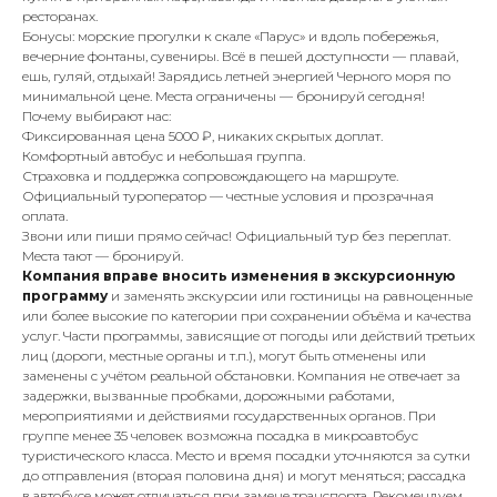
ресторанах.
Бонусы: морские прогулки к скале «Парус» и вдоль побережья,
вечерние фонтаны, сувениры. Всё в пешей доступности — плавай,
ешь, гуляй, отдыхай! Зарядись летней энергией Черного моря по
минимальной цене. Места ограничены — бронируй сегодня!
Почему выбирают нас:
Фиксированная цена 5000 ₽, никаких скрытых доплат.
Комфортный автобус и небольшая группа.
Страховка и поддержка сопровождающего на маршруте.
Официальный туроператор — честные условия и прозрачная
оплата.
Звони или пиши прямо сейчас! Официальный тур без переплат.
Места тают — бронируй.
Компания вправе вносить изменения в экскурсионную
программу
и заменять экскурсии или гостиницы на равноценные
или более высокие по категории при сохранении объёма и качества
услуг. Части программы, зависящие от погоды или действий третьих
лиц (дороги, местные органы и т.п.), могут быть отменены или
заменены с учётом реальной обстановки. Компания не отвечает за
задержки, вызванные пробками, дорожными работами,
мероприятиями и действиями государственных органов. При
группе менее 35 человек возможна посадка в микроавтобус
туристического класса. Место и время посадки уточняются за сутки
до отправления (вторая половина дня) и могут меняться; рассадка
в автобусе может отличаться при замене транспорта. Рекомендуем