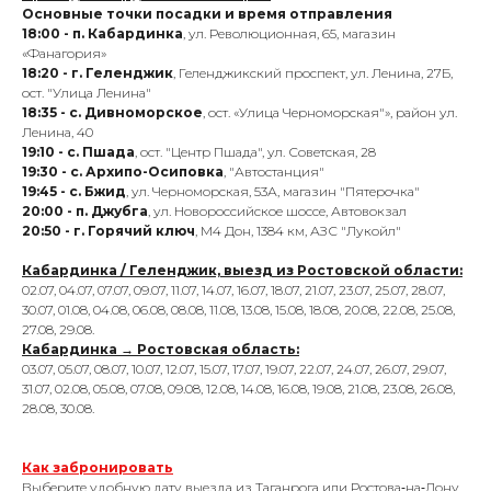
Основные точки посадки и время отправления
18:00 - п. Кабардинка
, ул. Революционная, 65, магазин
«Фанагория»
18:20 - г. Геленджик
, Геленджикский проспект, ул. Ленина, 27Б,
ост. "Улица Ленина"
18:35 - с. Дивноморское
, ост. «Улица Черноморская"», район ул.
Ленина, 40
19:10 - с. Пшада
, ост. "Центр Пшада", ул. Советская, 28
19:30 - с. Архипо-Осиповка
, "Автостанция"
19:45 - с. Бжид
, ул. Черноморская, 53А, магазин "Пятерочка"
20:00 - п. Джубга
, ул. Новороссийское шоссе, Автовокзал
20:50 - г. Горячий ключ
, М4 Дон, 1384 км, АЗС "Лукойл"
Кабардинка / Геленджик, выезд из Ростовской области:
02.07, 04.07, 07.07, 09.07, 11.07, 14.07, 16.07, 18.07, 21.07, 23.07, 25.07, 28.07,
30.07, 01.08, 04.08, 06.08, 08.08, 11.08, 13.08, 15.08, 18.08, 20.08, 22.08, 25.08,
27.08, 29.08.
Кабардинка → Ростовская область:
03.07, 05.07, 08.07, 10.07, 12.07, 15.07, 17.07, 19.07, 22.07, 24.07, 26.07, 29.07,
31.07, 02.08, 05.08, 07.08, 09.08, 12.08, 14.08, 16.08, 19.08, 21.08, 23.08, 26.08,
28.08, 30.08.
Как забронировать
Выберите удобную дату выезда из Таганрога или Ростова‑на‑Дону