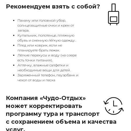
Рекомендуем взять с собой?
Панаму или головной убор,
солнцезащитные очки и крем от
загара.
Купальник, полотенце, пляжную
обувь и сменную лёгкую одежду.
Плед или коврик, если не
планируете брать лежак.
Лёгкие перекусы и воду (на озере
есть точки питания).
Аптечку, влажные салфетки и
необходимые вещи для детей.
Заряженный телефон, пауэрбанк и
чехол от воды и песка
Компания «Чудо-Отдых»
может корректировать
программу тура и транспорт
с сохранением объема и качества
услуг.