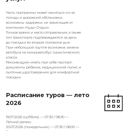
Часть программы может меняться из‑за
погоды и дорожной обстановки;
возможны задержки, не зависящие от
компании «Чудо-Отдых»
Точное время и место отправления, а также
тип транспорта подтверждаются за день
до поездки во второй половине дня.
При небольшой группе возможна замена
автобуса на микроавтобус туристического
класса.
Рекомендуем иметь при себе паспорт,
документы ребенка, медицинский полис и
льготные удостоверения для комфортной
поездки
Расписание туров — лето
2026
19.07.2026 (суббота) — 07:30 / 08:30 —
Летний релакс.
20.07.2026 (понедельник) — 07:30 / 08:00 —