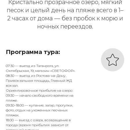
Кристально прозрачное озеро, мягкий
песок и целый день на пляже всего в 1–
2 часах от дома — без пробок к морю и
ночных переездов.
Программа тура:
07:30 — выезд из Таганрога, ул.
Октябрьская, 19, магазин «СВЕТОФОР».
08:30 — выезд из Ростова-на-Дону,
Привокзальная площадь, Главный ЖД
вокзал.
Ориентировочное прибытие на озеро:
09:30 — начало свободного времени на
пляже.
09:30–18:00 — купание, загар, прогулки,
фото, отдых на ухоженных песчаных
пляжах.
18:00 — выезд с озера, возвращение в
города (время прибытия зависит от
дорожной ситуаци