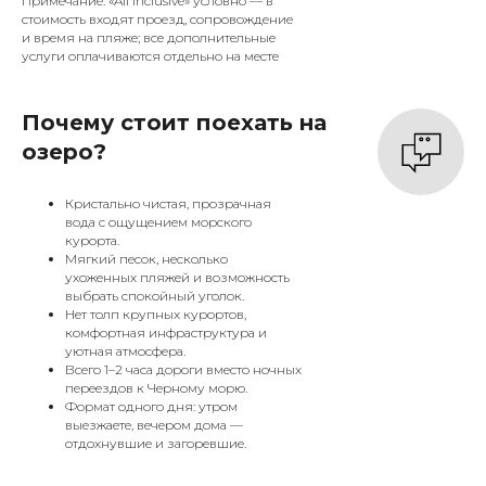
Примечание: «All inclusive» условно — в
стоимость входят проезд, сопровождение
и время на пляже; все дополнительные
услуги оплачиваются отдельно на месте
Почему стоит поехать на
озеро?
Кристально чистая, прозрачная
вода с ощущением морского
курорта.
Мягкий песок, несколько
ухоженных пляжей и возможность
выбрать спокойный уголок.
Нет толп крупных курортов,
комфортная инфраструктура и
уютная атмосфера.
Всего 1–2 часа дороги вместо ночных
переездов к Черному морю.
Формат одного дня: утром
выезжаете, вечером дома —
отдохнувшие и загоревшие.