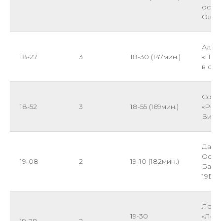
оста
Олим
Адле
18-27
3
18-30 (147мин.)
«Пан
в ст
Сочи
18-52
3
18-55 (169мин.)
«Росн
Вино
Даго
Оста
19-08
2
19-10 (182мин.)
Бату
19Б
Лоо,
19-30
«Лоо»