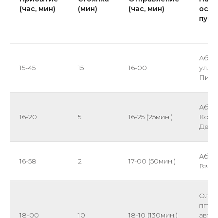
(час, мин)
(мин)
(час, мин)
оста
пунк
Абха
15-45
15
16-00
ул. Г
Пицу
Абхаз
16-20
5
16-25 (25мин.)
Конт
Деме
Абхаз
16-58
2
17-00 (50мин.)
Гячр
Олим
пгт. 
18-00
10
18-10 (130мин.)
авто