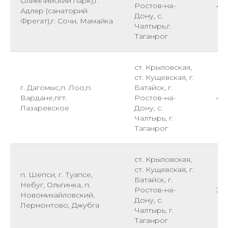
Олимпийский парк),г.
Ростов-на-
43
Адлер (санаторий
Дону, с.
Фрегат),г. Сочи, Мамайка
Чалтырь,г.
Таганрог
ст. Крыловская,
ст. Кущевская, г.
г. Дагомыс,п. Лоо,п.
Батайск, г.
Вардане,пгт.
Ростов-на-
40
Лазаревское
Дону, с.
Чалтырь, г.
Таганрог
ст. Крыловская,
ст. Кущевская, г.
п. Шепси, г. Туапсе,
Батайск, г.
Небуг, Ольгинка, п.
Ростов-на-
38
Новомихайловский,
Дону, с.
Лермонтово, Джубга
Чалтырь, г.
Таганрог