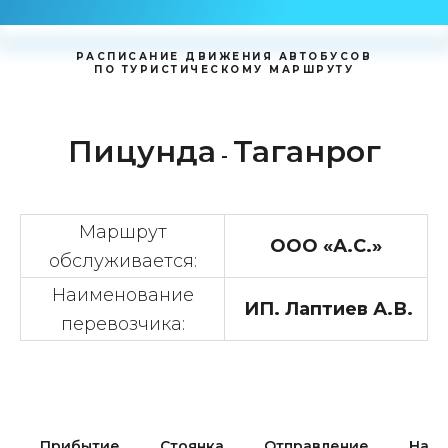
РАСПИСАНИЕ ДВИЖЕНИЯ АВТОБУСОВ
ПО ТУРИСТИЧЕСКОМУ МАРШРУТУ
Пицунда
Таганрог
-
Маршрут
ООО «А.С.»
обслуживается:
Наименование
ИП. Лаптиев А.В.
перевозчика:
Прибытие
Стоянка
Отправление
Наим