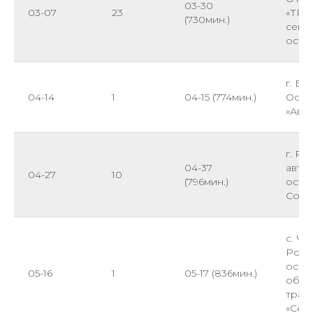
03-30
03-07
23
«ТРА
(730мин.)
севе
оста
г. Ба
04-14
1
04-15 (774мин.)
Оста
«Ави
г. Ро
04-37
авто
04-27
10
(796мин.)
оста
Сове
с. Ча
Рост
оста
05-16
1
05-17 (836мин.)
обще
тран
«Сел