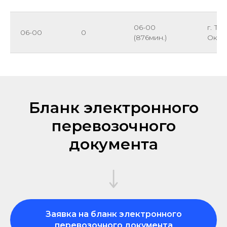
06-00
г. Та
06-00
0
(876мин.)
Октяб
Бланк электронного
перевозочного
документа
Заявка на бланк электронного
перевозочного документа