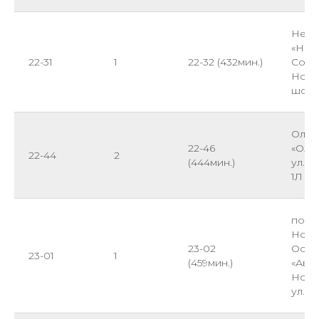
Небу
«Небу
22-31
1
22-32 (432мин.)
Солне
Ново
шосс
Ольг
22-46
«Оль
22-44
2
(444мин.)
ул. 
1Л
пос.
Ново
23-02
Оста
23-01
1
(459мин.)
«Авт
Ново
ул. М