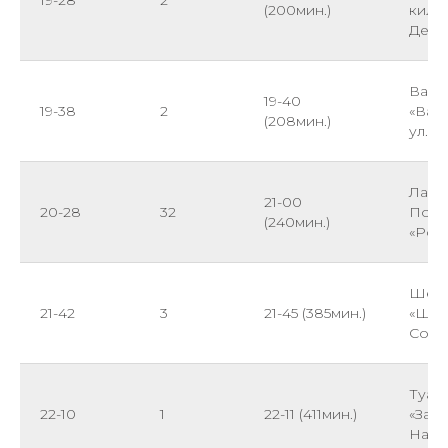
19-28
2
(200мин.)
килом
Дека
Вард
19-40
19-38
2
«Вар
(208мин.)
ул. Л
Лазар
21-00
20-28
32
Побе
(240мин.)
«Рос
Шепс
21-42
3
21-45 (385мин.)
«Шепс
Сочин
Туап
22-10
1
22-11 (411мин.)
«Заво
Набе