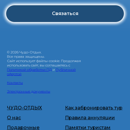
Связаться
© 2026 Чудо-Отдых.
Все права защищены.
Сайт использует файлы-cookie. Продолжая
использовать сайт, вы соглашаетесь с
Политикой обработки ПД
и
Публичной
офертой
Контакты
Электронные документы
ЧУДО-ОТДЫХ
Как забронировать тур
О нас
Правила аннуляции
Подарочные
Памятки туристам