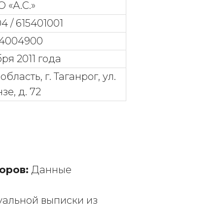
 «А.С.»
4 / 615401001
54004900
бря 2011 года
бласть, г. Таганрог, ул.
зе, д. 72
оров:
Данные
уальной выписки из