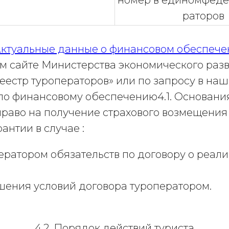
номер в единомфеде
раторов
ктуальные данные о финансовом обеспече
м сайте Министерства экономического разв
естр туроператоров» или по запросу в наш
у по финансовому обеспечению4.1. Основани
 право на получение страхового возмещени
антии в случае :
ратором обязательств по договору о реали
шения условий договора туроператором.
4.2. Порядок действий туриста