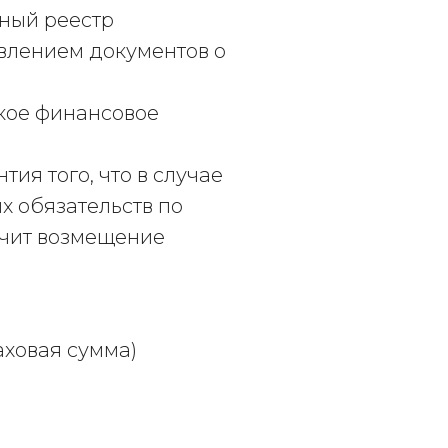
ьный реестр
авлением документов о
акое финансовое
ия того, что в случае
 обязательств по
лучит возмещение
аховая сумма)