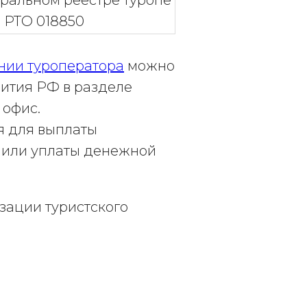
ральном реестре туропе
 РТО 018850
нии туроператора
можно
ития РФ в разделе
 офис.
я для выплаты
я или уплаты денежной
зации туристского