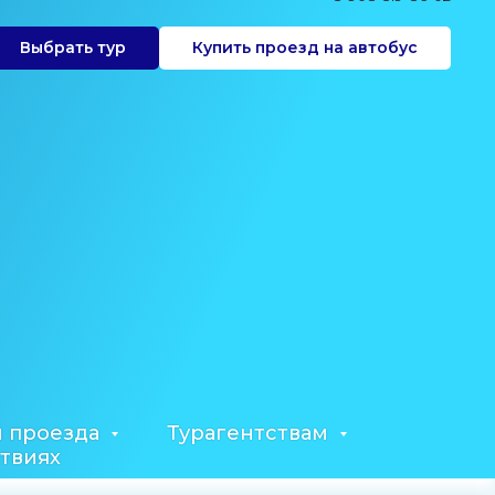
Выбрать тур
Купить проезд на автобус
ы проезда
Турагентствам
твиях