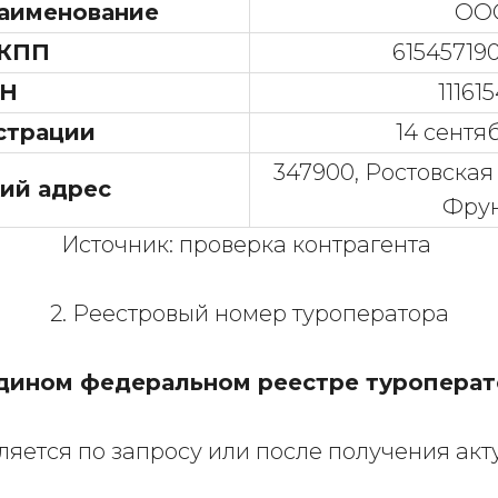
аименование
ООО
 КПП
615457190
Н
11161
страции
14 сентя
347900, Ростовская о
ий адрес
Фрун
Источник: проверка контрагента
2. Реестровый номер туроператора
дином федеральном реестре туроперат
яется по запросу или после получения акт