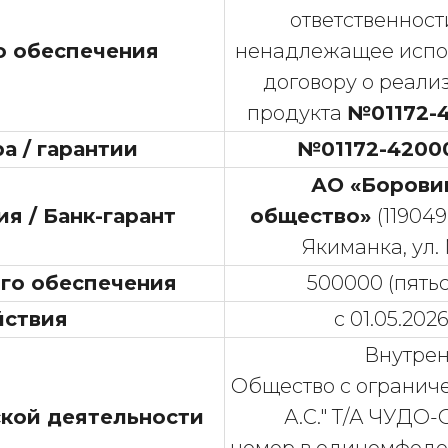
ответственност
о обеспечения
ненадлежащее испол
договору о реали
продукта
№01172-
а / гарантии
№01172-4200
АО «Борови
я / Банк-гарант
общество»
(119049,
Якиманка, ул. М
го обеспечения
500000 (пятьс
йствия
с 01.05.202
Внутрен
Общество с ограниче
кой деятельности
А.С." Т/А ЧУДО