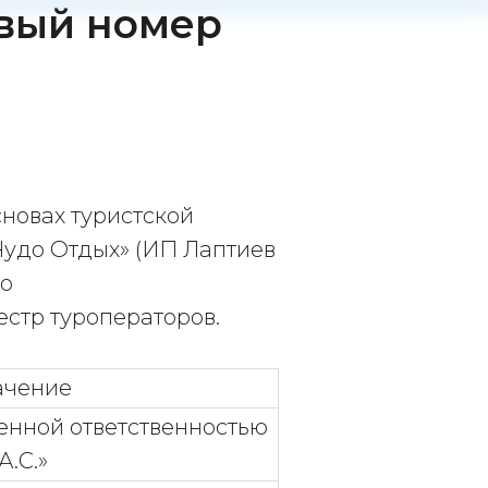
овый номер
сновах туристской
Чудо Отдых» (ИП Лаптиев
по
естр туроператоров.
ачение
енной ответственностью
А.С.»