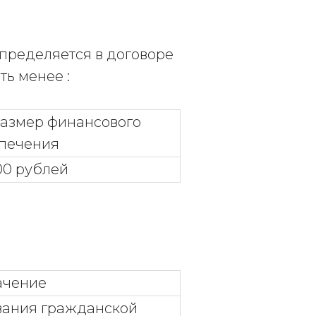
пределяется в договоре
ть менее :
азмер финансового
печения
00 рублей
ачение
вания гражданской