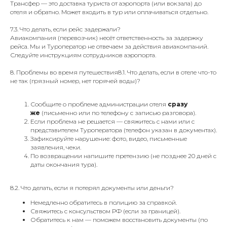
Трансфер — это доставка туриста от аэропорта (или вокзала) до
отеля и обратно. Может входить в тур или оплачиваться отдельно.
7.3. Что делать, если рейс задержали?
Авиакомпания (перевозчик) несёт ответственность за задержку
рейса. Мы и Туроператор не отвечаем за действия авиакомпаний.
Следуйте инструкциям сотрудников аэропорта.
8. Проблемы во время путешествия8.1. Что делать, если в отеле что-то
не так (грязный номер, нет горячей воды)?
Сообщите о проблеме администрации отеля
сразу
же
(письменно или по телефону с записью разговора).
Если проблема не решается — свяжитесь с нами или с
представителем Туроператора (телефон указан в документах).
Зафиксируйте нарушение: фото, видео, письменные
заявления, чеки.
По возвращении напишите претензию (не позднее 20 дней с
даты окончания тура).
8.2. Что делать, если я потерял документы или деньги?
Немедленно обратитесь в полицию за справкой.
Свяжитесь с консульством РФ (если за границей).
Обратитесь к нам — поможем восстановить документы (по