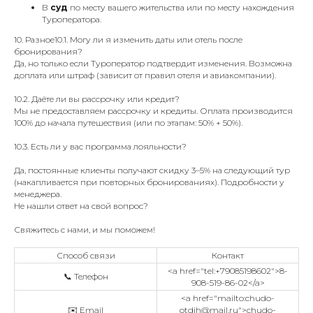
В
суд
по месту вашего жительства или по месту нахождения
Туроператора.
10. Разное10.1. Могу ли я изменить даты или отель после
бронирования?
Да, но только если Туроператор подтвердит изменения. Возможна
доплата или штраф (зависит от правил отеля и авиакомпании).
10.2. Даёте ли вы рассрочку или кредит?
Мы не предоставляем рассрочку и кредиты. Оплата производится
100% до начала путешествия (или по этапам: 50% + 50%).
10.3. Есть ли у вас программа лояльности?
Да, постоянные клиенты получают скидку 3–5% на следующий тур
(накапливается при повторных бронированиях). Подробности у
менеджера.
Не нашли ответ на свой вопрос?
Свяжитесь с нами, и мы поможем!
Способ связи
Контакт
<a href="tel:+79085198602">8-
📞 Телефон
908-519-86-02</a>
<a href="mailto:chudo-
✉️ Email
otdih@mail.ru">chudo-