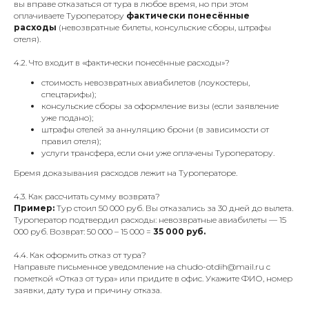
вы вправе отказаться от тура в любое время, но при этом
оплачиваете Туроператору
фактически понесённые
расходы
(невозвратные билеты, консульские сборы, штрафы
отеля).
4.2. Что входит в «фактически понесённые расходы»?
стоимость невозвратных авиабилетов (лоукостеры,
спецтарифы);
консульские сборы за оформление визы (если заявление
уже подано);
штрафы отелей за аннуляцию брони (в зависимости от
правил отеля);
услуги трансфера, если они уже оплачены Туроператору.
Бремя доказывания расходов лежит на Туроператоре.
4.3. Как рассчитать сумму возврата?
Пример:
Тур стоил 50 000 руб. Вы отказались за 30 дней до вылета.
Туроператор подтвердил расходы: невозвратные авиабилеты — 15
000 руб. Возврат: 50 000 – 15 000 =
35 000 руб.
4.4. Как оформить отказ от тура?
Направьте письменное уведомление на chudo-otdih@mail.ru с
пометкой «Отказ от тура» или придите в офис. Укажите ФИО, номер
заявки, дату тура и причину отказа.