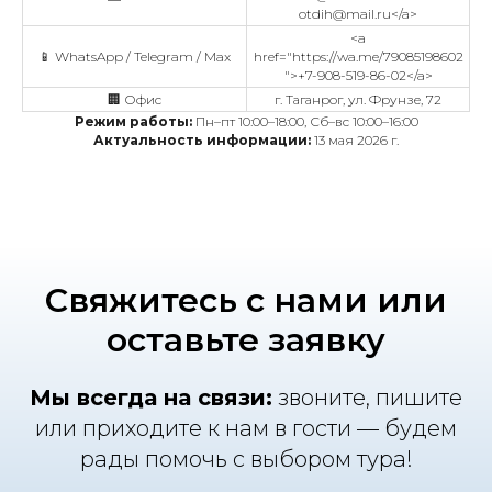
otdih@mail.ru</a>
<a
📱 WhatsApp / Telegram / Max
href="https://wa.me/79085198602
">+7-908-519-86-02</a>
🏢 Офис
г. Таганрог, ул. Фрунзе, 72
Режим работы:
Пн–пт 10:00–18:00, Сб–вс 10:00–16:00
Актуальность информации:
13 мая 2026 г.
Свяжитесь с нами или
оставьте заявку
Мы всегда на связи:
звоните, пишите
или приходите к нам в гости — будем
рады помочь с выбором тура!