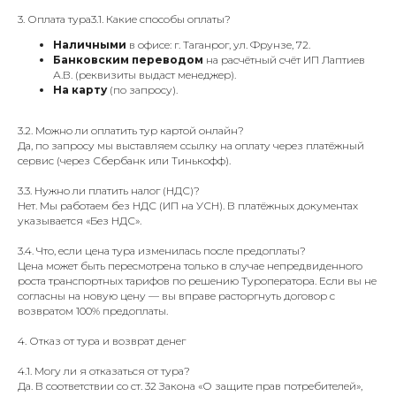
3. Оплата тура3.1. Какие способы оплаты?
Наличными
в офисе: г. Таганрог, ул. Фрунзе, 72.
Банковским переводом
на расчётный счёт ИП Лаптиев
А.В. (реквизиты выдаст менеджер).
На карту
(по запросу).
3.2. Можно ли оплатить тур картой онлайн?
Да, по запросу мы выставляем ссылку на оплату через платёжный
сервис (через Сбербанк или Тинькофф).
3.3. Нужно ли платить налог (НДС)?
Нет. Мы работаем без НДС (ИП на УСН). В платёжных документах
указывается «Без НДС».
3.4. Что, если цена тура изменилась после предоплаты?
Цена может быть пересмотрена только в случае непредвиденного
роста транспортных тарифов по решению Туроператора. Если вы не
согласны на новую цену — вы вправе расторгнуть договор с
возвратом 100% предоплаты.
4. Отказ от тура и возврат денег
4.1. Могу ли я отказаться от тура?
Да. В соответствии со ст. 32 Закона «О защите прав потребителей»,