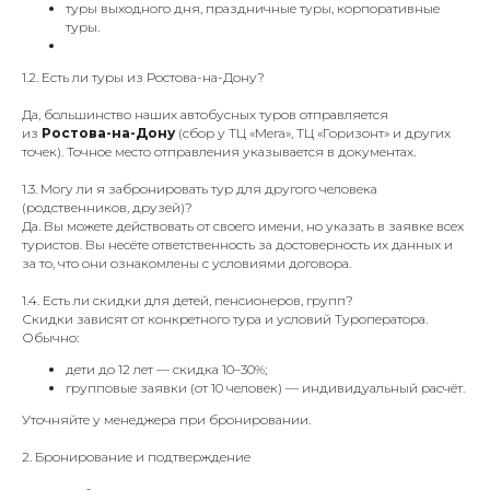
туры выходного дня, праздничные туры, корпоративные
туры.
1.2. Есть ли туры из Ростова-на-Дону?
Да, большинство наших автобусных туров отправляется
из
Ростова-на-Дону
(сбор у ТЦ «Мега», ТЦ «Горизонт» и других
точек). Точное место отправления указывается в документах.
1.3. Могу ли я забронировать тур для другого человека
(родственников, друзей)?
Да. Вы можете действовать от своего имени, но указать в заявке всех
туристов. Вы несёте ответственность за достоверность их данных и
за то, что они ознакомлены с условиями договора.
1.4. Есть ли скидки для детей, пенсионеров, групп?
Скидки зависят от конкретного тура и условий Туроператора.
Обычно:
дети до 12 лет — скидка 10–30%;
групповые заявки (от 10 человек) — индивидуальный расчёт.
Уточняйте у менеджера при бронировании.
2. Бронирование и подтверждение