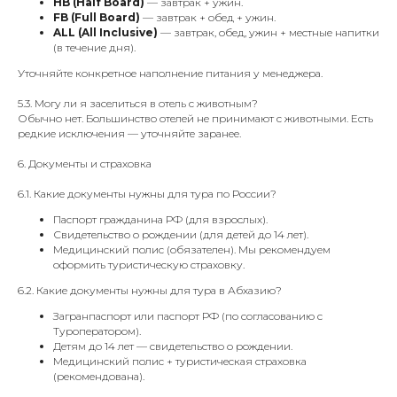
HB (Half Board)
— завтрак + ужин.
FB (Full Board)
— завтрак + обед + ужин.
ALL (All Inclusive)
— завтрак, обед, ужин + местные напитки
(в течение дня).
Уточняйте конкретное наполнение питания у менеджера.
5.3. Могу ли я заселиться в отель с животным?
Обычно нет. Большинство отелей не принимают с животными. Есть
редкие исключения — уточняйте заранее.
6. Документы и страховка
6.1. Какие документы нужны для тура по России?
Паспорт гражданина РФ (для взрослых).
Свидетельство о рождении (для детей до 14 лет).
Медицинский полис (обязателен). Мы рекомендуем
оформить туристическую страховку.
6.2. Какие документы нужны для тура в Абхазию?
Загранпаспорт или паспорт РФ (по согласованию с
Туроператором).
Детям до 14 лет — свидетельство о рождении.
Медицинский полис + туристическая страховка
(рекомендована).