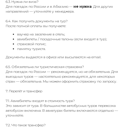
6.3. Нужна ли виза?
Для поездок по России и в Абхазию —
не нужна
. Для других
направлений — уточняйте у менеджера.
6.4. Как получить документы на тур?
После полной оплаты вы получаете:
ваучер на заселение в отель;
авиабилеты / посадочные талоны (если входят в тур);
страховой полис;
памятку туриста.
Документы выдаются в офисе или высылаются на email.
6.5. Обязательна ли туристическая страховка?
Для поездок по России — рекомендуется, но не обязательна. Для
выездных туров — настоятельно рекомендуется, для некоторых
стран — обязательна. Мы можем оформить страховку по запросу.
7. Перелёт и трансфер
7.1. Авиабилеты входят в стоимость тура?
Это зависит от тура. В большинстве автобусных туров перевозка
автобусом включена. В авиатурах билеты включаются отдельно —
уточняйте.
7.2. Что такое трансфер?