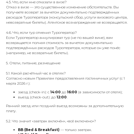
4.5. Что, если мне отказали в визе?
Отказ в визе — это существенное изменение обстоятельств. Вы
получаете возврат за вычетом документально подтверждённых
расходов Туроператора (консульский сбор, услуги визового центра,
невозвратные билеты). Агентское вознаграждение не возвращается.
4.6. Что, если тур отменил Туроператор?
Если Туроператор аннулировал тур (не по вашей вине), вам
возвращается полная стоимость за вычетом документально
подтверждённых расходов Туроператора, которые он уже понёс
(например, не возвратные билеты).
5. Отели, питание, размещение
5.1. Какой расчётный час в отелях?
Согласно новым Правилам предоставления гостиничных услуг (с 1
марта 2026 г.):
заезд (check-in): с
14:00
до
16:00
(в зависимости от отеля);
выезд (check-out): до
12:00
.
Ранний заезд или поздний выезд возможны за дополнительную
плату.
5.2. Что значит «завтрак включён», «всё включено»?
BB (Bed & Breakfast)
— только завтрак.