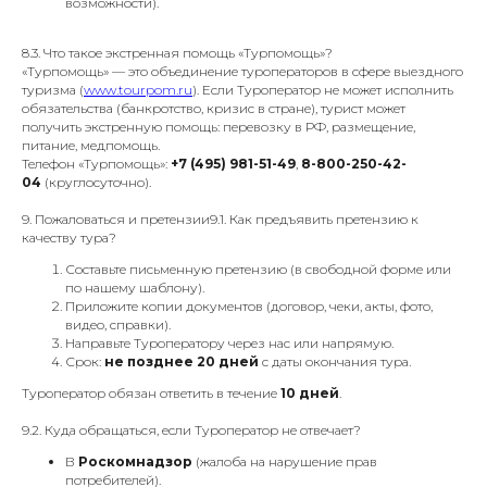
возможности).
8.3. Что такое экстренная помощь «Турпомощь»?
«Турпомощь» — это объединение туроператоров в сфере выездного
туризма (
www.tourpom.ru
). Если Туроператор не может исполнить
обязательства (банкротство, кризис в стране), турист может
получить экстренную помощь: перевозку в РФ, размещение,
питание, медпомощь.
Телефон «Турпомощь»:
+7 (495) 981-51-49
,
8-800-250-42-
04
(круглосуточно).
9. Пожаловаться и претензии9.1. Как предъявить претензию к
качеству тура?
Составьте письменную претензию (в свободной форме или
по нашему шаблону).
Приложите копии документов (договор, чеки, акты, фото,
видео, справки).
Направьте Туроператору через нас или напрямую.
Срок:
не позднее 20 дней
с даты окончания тура.
Туроператор обязан ответить в течение
10 дней
.
9.2. Куда обращаться, если Туроператор не отвечает?
В
Роскомнадзор
(жалоба на нарушение прав
потребителей).